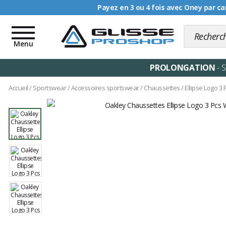
Livraison offerte dè
Toggle
navigation
Menu
PROLONGATION
- 
Accueil
/
Sportswear
/
Accessoires sportswear
/
Chaussettes
/
Ellipse Logo 3 