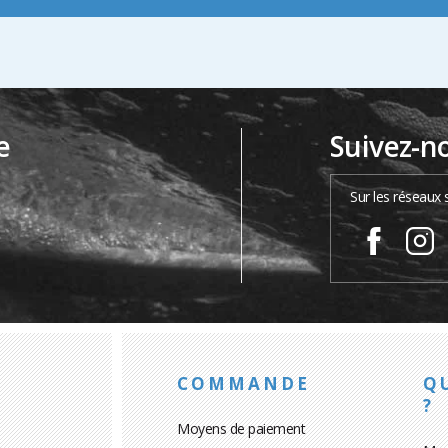
e
Suivez-n
…
Sur les réseaux 
COMMANDE
Q
?
Moyens de paiement