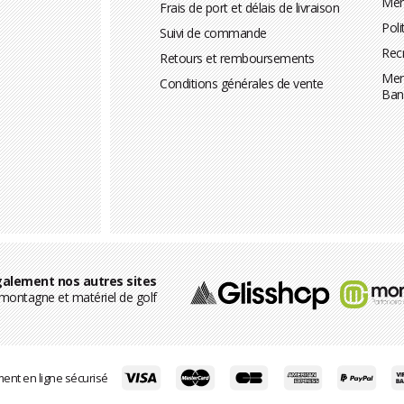
Men
Frais de port et délais de livraison
Poli
Suivi de commande
Rec
Retours et remboursements
Men
Conditions générales de vente
Ban
alement nos autres sites
ontagne et matériel de golf
ent en ligne sécurisé