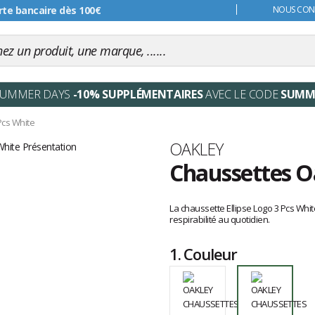
s 99€
NOUS CONT
SUMMER DAYS
-10% SUPPLÉMENTAIRES
AVEC LE CODE
SUMM
Pcs White
Marque
OAKLEY
Chaussettes Oa
Les
avis
La chaussette Ellipse Logo 3 Pcs White
clients
respirabilité au quotidien.
1.
Couleur