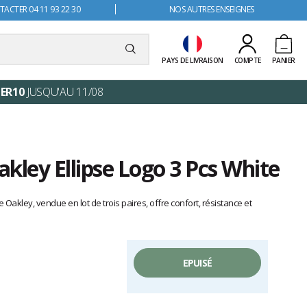
ACTER 04 11 93 22 30
NOS AUTRES ENSEIGNES
PAYS DE LIVRAISON
COMPTE
PANIER
ER10
JUSQU'AU 11/08
kley Ellipse Logo 3 Pcs White
 Oakley, vendue en lot de trois paires, offre confort, résistance et
EPUISÉ