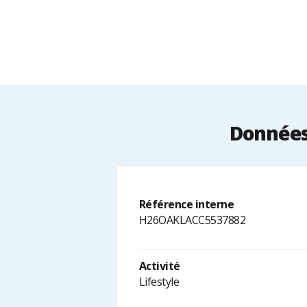
Données 
Référence interne
H26OAKLACC5537882
Activité
Lifestyle