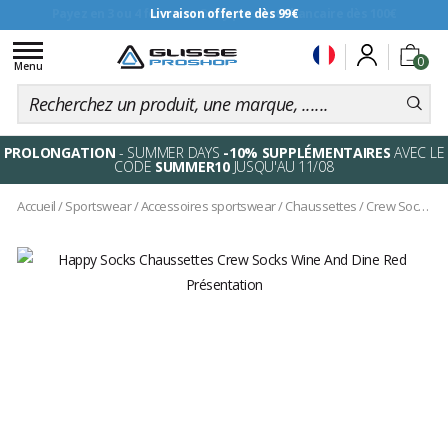
Livraison offerte dès 99€
Toggle
0
navigation
Menu
PROLONGATION
- SUMMER DAYS
-10% SUPPLÉMENTAIRES
AVEC LE
CODE
SUMMER10
JUSQU'AU 11/08
Accueil
/
Sportswear
/
Accessoires sportswear
/
Chaussettes
/
Crew Socks Wine And Dine Red