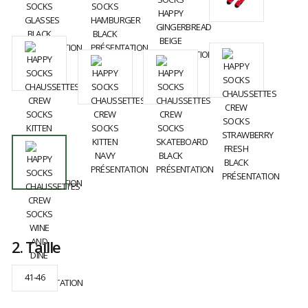
2.
Taille
41-46