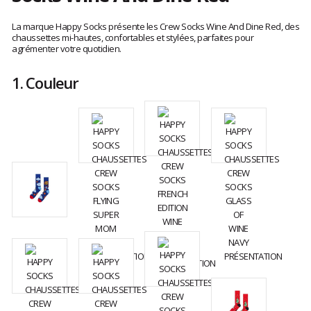
Les
avis
La marque Happy Socks présente les Crew Socks Wine And Dine Red, des
clients
chaussettes mi-hautes, confortables et stylées, parfaites pour
agrémenter votre quotidien.
1.
Couleur