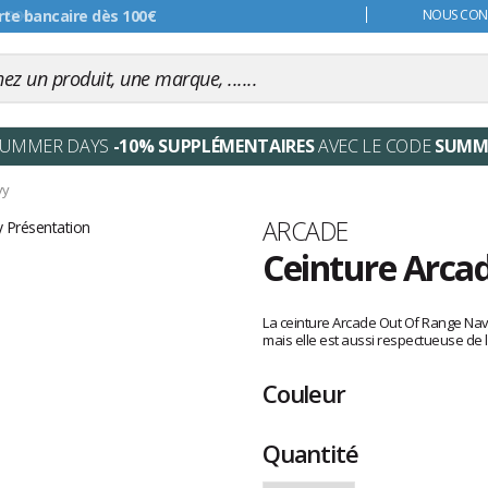
s 99€
NOUS CONT
SUMMER DAYS
-10% SUPPLÉMENTAIRES
AVEC LE CODE
SUMM
vy
Marque
ARCADE
Ceinture Arca
Les
avis
La ceinture Arcade Out Of Range Navy
clients
mais elle est aussi respectueuse de 
Couleur
Quantité