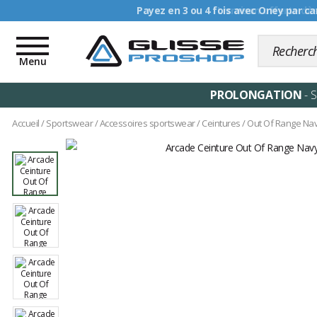
Livraison offerte dè
Toggle
navigation
Menu
PROLONGATION
- 
Accueil
/
Sportswear
/
Accessoires sportswear
/
Ceintures
/
Out Of Range Na