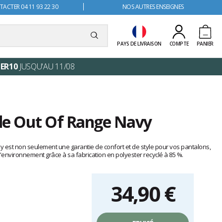
ACTER 04 11 93 22 30
NOS AUTRES ENSEIGNES
PAYS DE LIVRAISON
COMPTE
PANIER
ER10
JUSQU'AU 11/08
de Out Of Range Navy
 est non seulement une garantie de confort et de style pour vos pantalons,
l'environnement grâce à sa fabrication en polyester recyclé à 85 %.
34,90 €
Prix