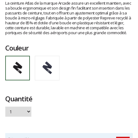
avis
La ceinture Atlas de la marque Arcade assure un excellent maintien, avec
clients
sa boucle ergonomique et son design fin facilitant son insertion dans les
passants de ceinture, tout en offrant un ajustement optimal grâce à sa
boucle à micro-réglage. Fabriquée à partir de polyester Repreve recyclé à
hauteur de 85% et dotée d'une boucle en plastique résistant et léger,
cette ceinture est durable, lavable en machine et compatible avec les
portiques de sécurité des aéroports pour une plus grande commodité.
Couleur
Quantité