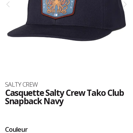
Marque
SALTY CREW
Casquette Salty Crew Tako Club
Snapback Navy
Les
avis
clients
Couleur