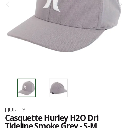
Marque
HURLEY
Casquette Hurley H2O Dri
Tideline Smoke Grey - S-M