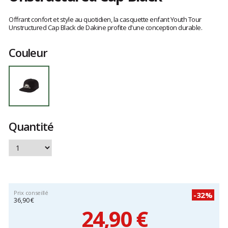
Les
avis
Offrant confort et style au quotidien, la casquette enfant Youth Tour
clients
Unstructured Cap Black de Dakine profite d'une conception durable.
Couleur
Quantité
Prix conseillé
-32%
36,90 €
24,90 €