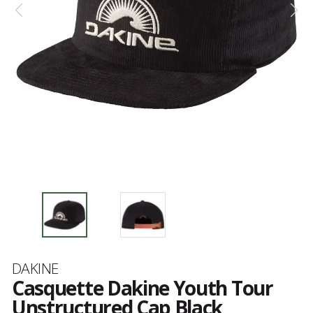
Marque
DAKINE
Casquette Dakine Youth Tour
Unstructured Cap Black