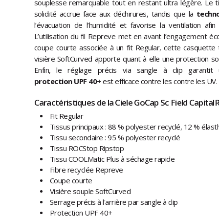
souplesse remarquable tout en restant ultra légère. Le
solidité accrue face aux déchirures, tandis que la
techno
l’évacuation de l’humidité et favorise la ventilation af
L’utilisation du fil Repreve met en avant l’engagement é
coupe courte associée à un fit Regular, cette casquette t
visière SoftCurved apporte quant à elle une protection sol
Enfin, le réglage précis via sangle à clip garantit
protection UPF 40+
est efficace contre les contre les UV.
Caractéristiques de la Ciele GoCap Sc Field CapitalR
Fit Regular
Tissus principaux : 88 % polyester recyclé, 12 % élas
Tissu secondaire : 95 % polyester recyclé
Tissu ROCStop Ripstop
Tissu COOLMatic Plus à séchage rapide
Fibre recyclée Repreve
Coupe courte
Visière souple SoftCurved
Serrage précis à l'arrière par sangle à clip
Protection UPF 40+