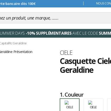
s 99€
NOUS CONT
SUMMER DAYS
-10% SUPPLÉMENTAIRES
AVEC LE CODE
SUMM
CapitalRc Geraldine
Marque
CIELE
Casquette Ciel
Geraldine
Les
avis
clients
1.
Couleur