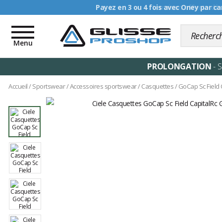
Livraison offerte dè
Toggle
navigation
Menu
PROLONGATION
- 
Accueil
/
Sportswear
/
Accessoires sportswear
/
Casquettes
/
GoCap Sc Field 