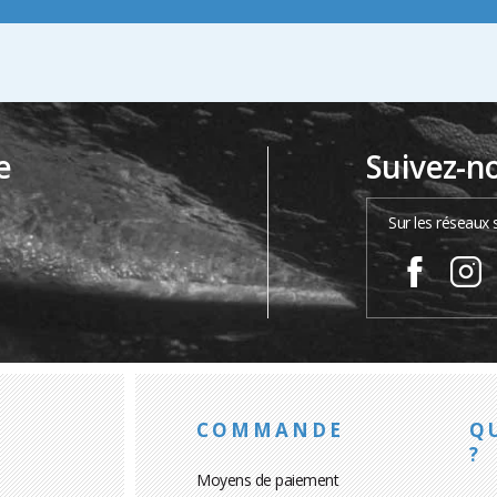
e
Suivez-n
…
Sur les réseaux 
COMMANDE
Q
?
Moyens de paiement