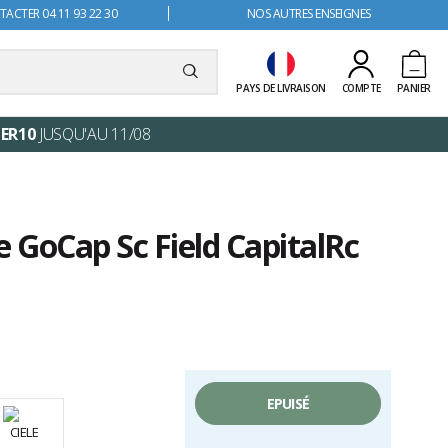
ACTER 04 11 93 22 30
NOS AUTRES ENSEIGNES
PAYS DE LIVRAISON
COMPTE
PANIER
ER10
JUSQU'AU 11/08
e GoCap Sc Field CapitalRc
EPUISÉ