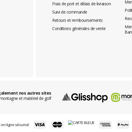
Men
Frais de port et délais de livraison
Poli
Suivi de commande
Rec
Retours et remboursements
Men
Conditions générales de vente
Ban
alement nos autres sites
ontagne et matériel de golf
en ligne sécurisé