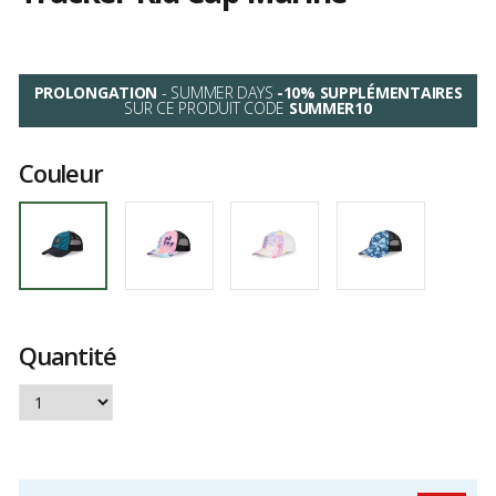
Les
avis
clients
PROLONGATION
- SUMMER DAYS
-10% SUPPLÉMENTAIRES
SUR CE PRODUIT CODE
SUMMER10
Couleur
Quantité