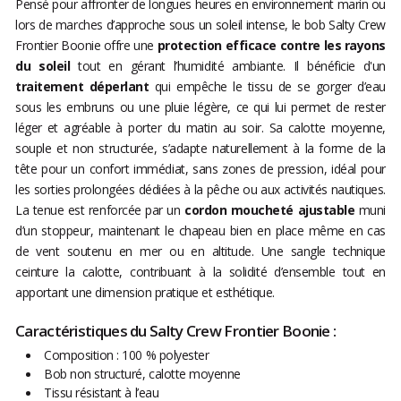
Pensé pour affronter de longues heures en environnement marin ou
lors de marches d’approche sous un soleil intense, le bob Salty Crew
Frontier Boonie offre une
protection efficace contre les rayons
du soleil
tout en gérant l’humidité ambiante. Il bénéficie d'un
traitement déperlant
qui empêche le tissu de se gorger d’eau
sous les embruns ou une pluie légère, ce qui lui permet de rester
léger et agréable à porter du matin au soir. Sa calotte moyenne,
souple et non structurée, s’adapte naturellement à la forme de la
tête pour un confort immédiat, sans zones de pression, idéal pour
les sorties prolongées dédiées à la pêche ou aux activités nautiques.
La tenue est renforcée par un
cordon moucheté ajustable
muni
d’un stoppeur, maintenant le chapeau bien en place même en cas
de vent soutenu en mer ou en altitude. Une sangle technique
ceinture la calotte, contribuant à la solidité d’ensemble tout en
apportant une dimension pratique et esthétique.
Caractéristiques du Salty Crew Frontier Boonie :
Composition : 100 % polyester
Bob non structuré, calotte moyenne
Tissu résistant à l’eau