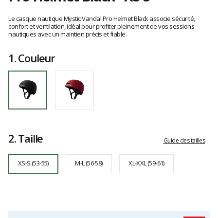
Référence
35009.230290-
Les
900
avis
Le casque nautique Mystic Vandal Pro Helmet Black associe sécurité,
XS-
clients
confort et ventilation, idéal pour profiter pleinement de vos sessions
nautiques avec un maintien précis et fiable.
S
1.
Couleur
2.
Taille
Guide des tailles
XS-S (53-55)
M-L (56-58)
XL-XXL (59-61)