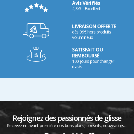
Avis Vérifiés
4,8/5 - Excellent
LIVRAISON OFFERTE
dès 99€ hors produits
volumineux
SATISFAIT OU
REMBOURSÉ
100 jours pour changer
d'avis
Rejoignez des passionnés de glisse
Recevez en avant-première nos bons plans, conseils, nouveautés…