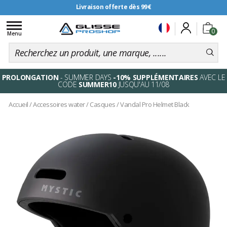
Livraison offerte dès 99€
Toggle
0
navigation
Menu
PROLONGATION
- SUMMER DAYS
-10% SUPPLÉMENTAIRES
AVEC LE
CODE
SUMMER10
JUSQU'AU 11/08
Accueil
/
Accessoires water
/
Casques
/
Vandal Pro Helmet Black