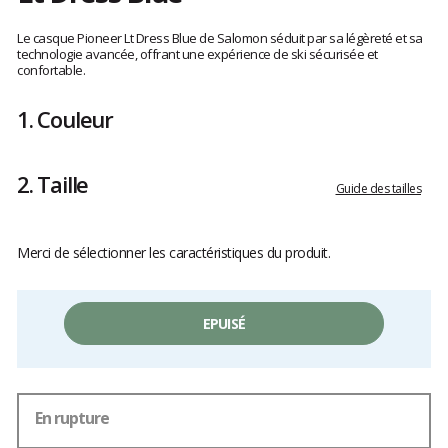
Les
avis
Le casque Pioneer Lt Dress Blue de Salomon séduit par sa légèreté et sa
clients
technologie avancée, offrant une expérience de ski sécurisée et
confortable.
1.
Couleur
2.
Taille
Guide des tailles
Merci de sélectionner les caractéristiques du produit.
EPUISÉ
En rupture