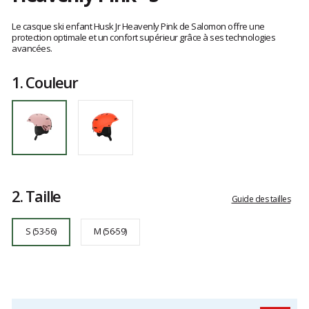
Référence
L47926900
Les
S
avis
Le casque ski enfant Husk Jr Heavenly Pink de Salomon offre une
clients
protection optimale et un confort supérieur grâce à ses technologies
avancées.
1.
Couleur
2.
Taille
Guide des tailles
S (53-56)
M (56-59)