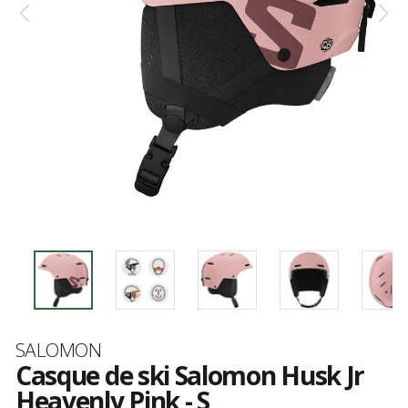
Marque
SALOMON
Casque de ski Salomon Husk Jr
Heavenly Pink - S