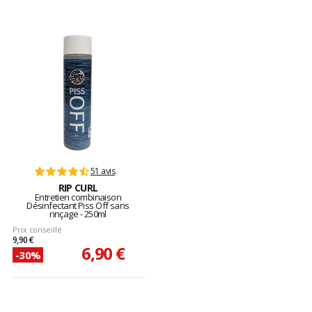
51 avis
RIP CURL
Entretien combinaison
Désinfectant Piss Off sans
rinçage - 250ml
Prix conseillé
9,90 €
6,90 €
-30%