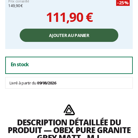
Prix conseillé
-25%
149,90 €
111,90 €
Prix
unitaire,
AJOUTER AU PANIER
hors
frais
En stock
Livré à partir du
09/08/2026
DESCRIPTION DÉTAILLÉE DU
PRODUIT — OBEX PURE GRANITE
GREY MATT - M-L