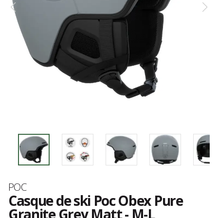
Marque
POC
Casque de ski Poc Obex Pure
Granite Grey Matt - M-L