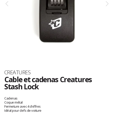
Marque
CREATURES
Cable et cadenas Creatures
Stash Lock
Les
avis
Cadenas
clients
Coque métal
Fermeture avec 4 chiffres
Idéal pour clefs de voiture