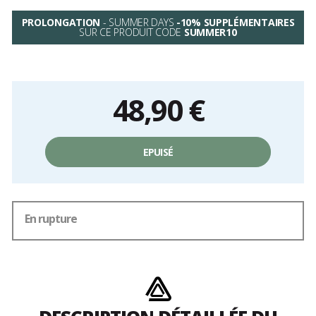
PROLONGATION
- SUMMER DAYS
-10% SUPPLÉMENTAIRES
SUR CE PRODUIT CODE
SUMMER10
48,90 €
Prix
unitaire,
EPUISÉ
hors
frais
En rupture