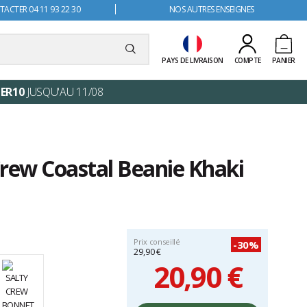
ACTER 04 11 93 22 30
NOS AUTRES ENSEIGNES
PAYS DE LIVRAISON
COMPTE
PANIER
ER10
JUSQU'AU 11/08
Crew Coastal Beanie Khaki
Prix conseillé
-30%
29,90 €
20,90 €
Prix