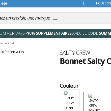
s 99€
NOUS CONT
SUMMER DAYS
-10% SUPPLÉMENTAIRES
AVEC LE CODE
SUMM
eanie Khaki
Marque
SALTY CREW
Bonnet Salty 
Les
avis
clients
Couleur