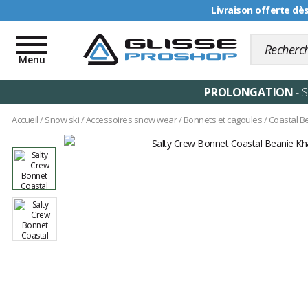
Livraison offerte dè
Toggle
navigation
Menu
PROLONGATION
- 
Accueil
/
Snow ski
/
Accessoires snow wear
/
Bonnets et cagoules
/
Coastal B