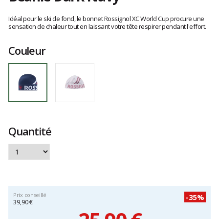
Les
avis
Idéal pour le ski de fond, le bonnet Rossignol XC World Cup procure une
clients
sensation de chaleur tout en laissant votre tête respirer pendant l'effort.
Couleur
Quantité
Prix conseillé
-35%
39,90 €