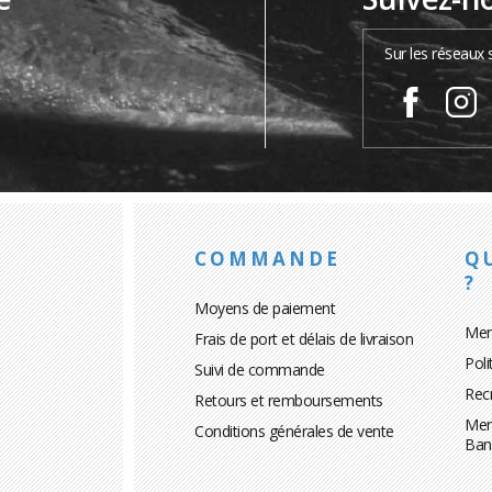
…
Sur les réseaux 
COMMANDE
Q
?
Moyens de paiement
Men
Frais de port et délais de livraison
Poli
Suivi de commande
Rec
Retours et remboursements
Men
Conditions générales de vente
Ban