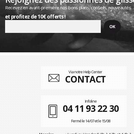
Recevez en avant-première nos bons plans, conseils, nouveautés
et profitez de 10€ offerts !
Via notre Help Center
CONTACT
Infoline
04 11 93 22 30
Fermé le 14/07 et le 15/08