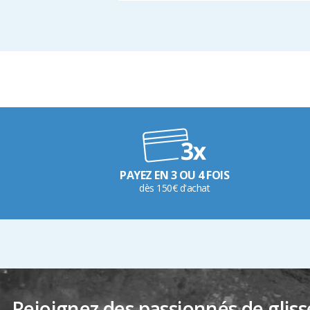
PAYEZ EN 3 OU 4 FOIS
dès 150€ d'achat
Rejoignez des passionnés de gliss