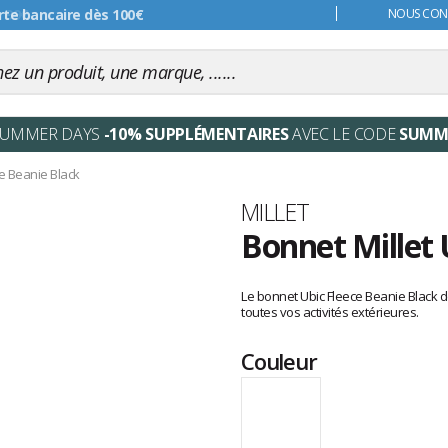
s 99€
NOUS CONT
SUMMER DAYS
-10% SUPPLÉMENTAIRES
AVEC LE CODE
SUMM
e Beanie Black
Marque
MILLET
Bonnet Millet 
Les
avis
Le bonnet Ubic Fleece Beanie Black de 
clients
toutes vos activités extérieures.
Couleur