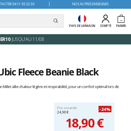
ACTER 04 11 93 22 30
NOS AUTRES ENSEIGNES
PAYS DE LIVRAISON
COMPTE
PANIER
ER10
JUSQU'AU 11/08
Ubic Fleece Beanie Black
Millet allie chaleur légère et respirabilité, pour un confort optimal lors de
Prix conseillé
-24%
24,90 €
18,90 €