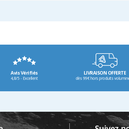
Avis Vérifiés
LIVRAISON OFFERTE
4,8/5 - Excellent
dès 99€ hors produits volumin
e
Suivez-n