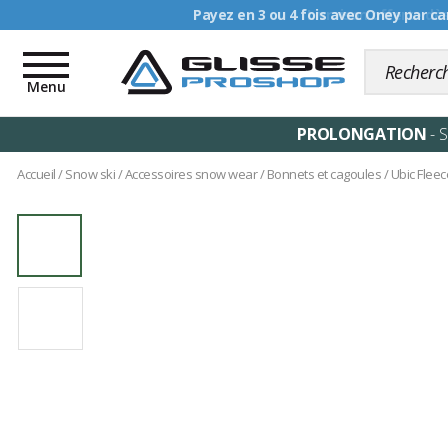
Livraison offerte dè
Toggle
navigation
Menu
PROLONGATION
- 
Accueil
/
Snow ski
/
Accessoires snow wear
/
Bonnets et cagoules
/
Ubic Fleec