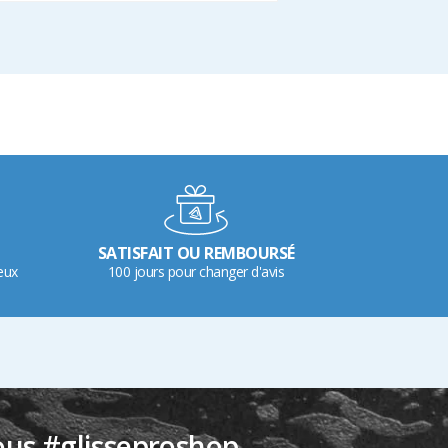
SATISFAIT OU REMBOURSÉ
eux
100 jours pour changer d'avis
ous #glisseproshop