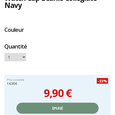
Navy
Les
avis
clients
Couleur
Quantité
Prix conseillé
-33%
14,90 €
9,90 €
Prix
unitaire,
EPUISÉ
hors
frais