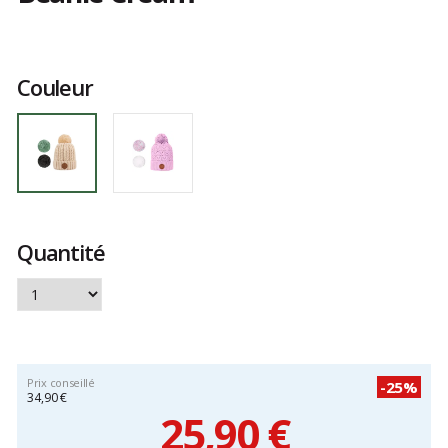
Les
avis
clients
Couleur
Quantité
Prix conseillé
-25%
34,90 €
25,90 €