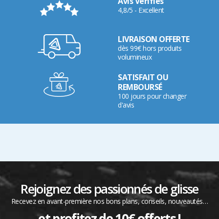
Avis Vérifiés
4,8/5 - Excellent
LIVRAISON OFFERTE
dès 99€ hors produits
volumineux
SATISFAIT OU
REMBOURSÉ
100 jours pour changer
d'avis
Rejoignez des passionnés de glisse
Recevez en avant-première nos bons plans, conseils, nouveautés…
et profitez de 10€ offerts !