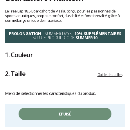
Les
avis
Le Free Lap 18.5 Boardshort de Vissla, conçu pour les passionnés de
clients
sports aquatiques, propose confort, durabilité et fonctionnalité grâce à
son mélange unique de matériaux.
PROLONGATION
- SUMMER DAYS
-10% SUPPLÉMENTAIRES
SUR CE PRODUIT CODE
SUMMER10
1.
Couleur
2.
Taille
Guide des tailles
Merci de sélectionner les caractéristiques du produit.
EPUISÉ