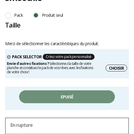
Les
avis
Pack
Produit seul
clients
Taille
Merci de sélectionner les caractéristiques du produit.
PACK SELECTOR
Créez votre pack personnalisé
Envie d’autres fixations ?
Sélectionnez la taille de votre
CHOISIR
planche et constituez le pack de vos rêves avec les fixations
de votre choix !
EPUISÉ
En rupture