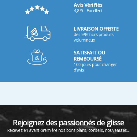
Avis Vérifiés
4,8/5 - Excellent
LIVRAISON OFFERTE
dès 99€ hors produits
volumineux
SATISFAIT OU
REMBOURSÉ
100 jours pour changer
d'avis
Rejoignez des passionnés de glisse
Recevez en avant-première nos bons plans, conseils, nouveautés…