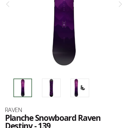
Marque
RAVEN
Planche Snowboard Raven
Destiny - 139