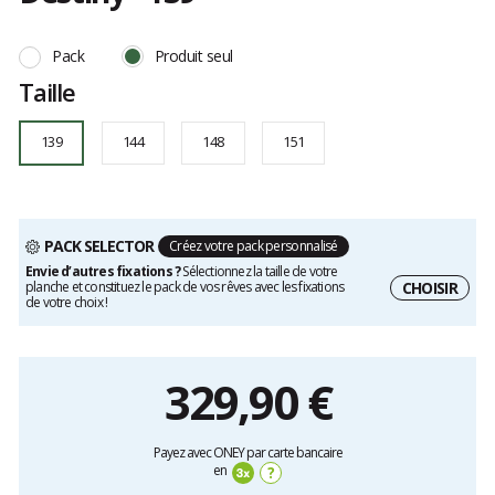
Référence
Destiny-
Les
139
avis
Pack
Produit seul
139
clients
Taille
139
144
148
151
PACK SELECTOR
Créez votre pack personnalisé
Envie d’autres fixations ?
Sélectionnez la taille de votre
CHOISIR
planche et constituez le pack de vos rêves avec les fixations
de votre choix !
329,90 €
Prix
Payez avec ONEY par carte bancaire
unitaire,
en
?
hors