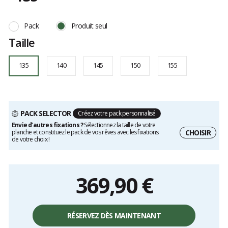
Référence
Aura-
Les
135
avis
Pack
Produit seul
135
clients
Taille
135
140
145
150
155
PACK SELECTOR
Créez votre pack personnalisé
Envie d’autres fixations ?
Sélectionnez la taille de votre
CHOISIR
planche et constituez le pack de vos rêves avec les fixations
de votre choix !
369,90 €
Prix
unitaire,
RÉSERVEZ DÈS MAINTENANT
hors