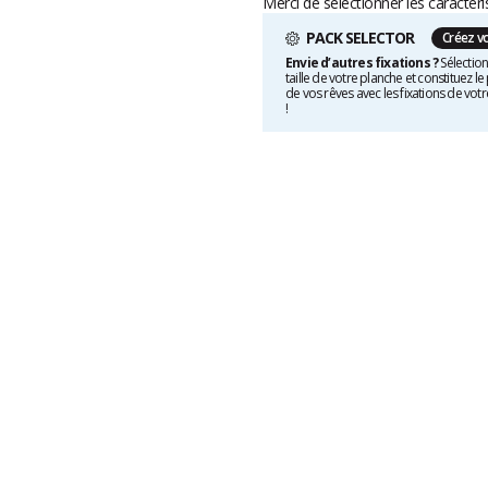
Merci de sélectionner les caractéri
PACK SELECTOR
Créez v
Envie d’autres fixations ?
Sélection
taille de votre planche et constituez le
de vos rêves avec les fixations de votr
!