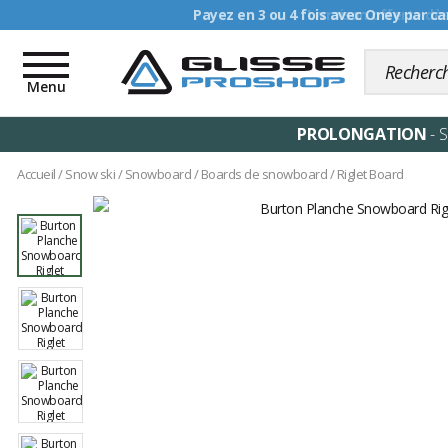
Livraison offerte dè
Toggle
navigation
Menu
PROLONGATION
- 
Accueil
/
Snow ski
/
Snowboard
/
Boards de snowboard
/
Riglet Board