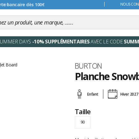
s 99€
NOUS CONT
SUMMER DAYS
-10% SUPPLÉMENTAIRES
AVEC LE CODE
SUMM
Marque
BURTON
Planche Snowb
Les
avis
Enfant
Hiver 2027
clients
Taille
90