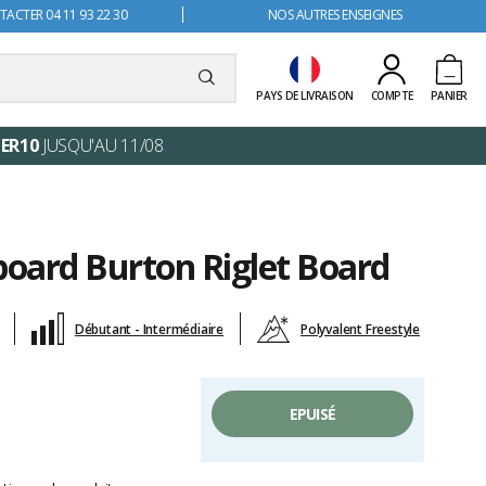
ACTER 04 11 93 22 30
NOS AUTRES ENSEIGNES
PAYS DE LIVRAISON
COMPTE
PANIER
ER10
JUSQU'AU 11/08
oard Burton Riglet Board
Débutant - Intermédiaire
Polyvalent Freestyle
EPUISÉ