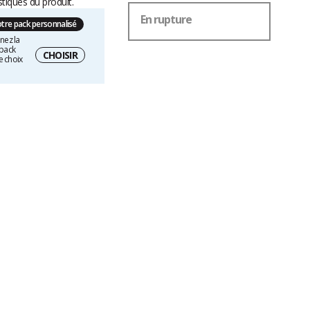
stiques du produit.
En rupture
otre pack personnalisé
nez la
 pack
CHOISIR
e choix