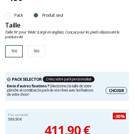
Référence
K156
Les
156
avis
Pack
Produit seul
clients
Taille
Taille 'W' pour 'Wide' (Large en anglais). Conçue pour les pieds dépassant la
pointure 44
156
160
PACK SELECTOR
Créez votre pack personnalisé
Envie d’autres fixations ?
Sélectionnez la taille de votre
CHOISIR
planche et constituez le pack de vos rêves avec les fixations
de votre choix !
Prix conseillé
-30%
589,90 €
411,90 €