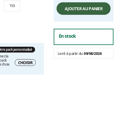
Prix
153
unitaire,
AJOUTER AU PANIER
hors
frais
En stock
otre pack personnalisé
Livré à partir du
09/08/2026
nez la
 pack
CHOISIR
e choix