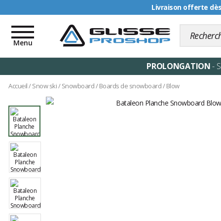
Livraison offerte dè
Toggle
navigation
Menu
PROLONGATION
- 
Accueil
/
Snow ski
/
Snowboard
/
Boards de snowboard
/
Blow