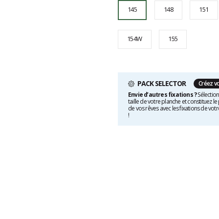
145
148
151
154W
155
PACK SELECTOR
Créez v
Envie d’autres fixations ?
Sélection
taille de votre planche et constituez le
de vos rêves avec les fixations de votr
!