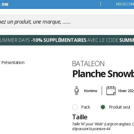
s 99€
NOUS CONT
SUMMER DAYS
-10% SUPPLÉMENTAIRES
AVEC LE CODE
SUMM
Marque
BATALEON
Planche Snowb
Référence
BA.26.10.BL.145
Les
145
avis
Homme
Hiver 20
clients
Pack
Produit seul
Taille
Taille 'W' pour 'Wide' (Large en anglais).
dépassant la pointure 44