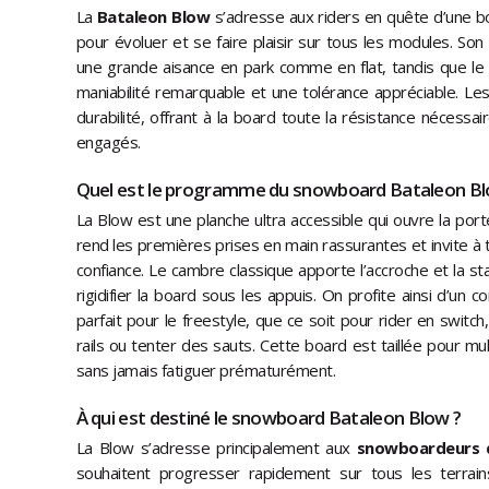
La
Bataleon Blow
s’adresse aux riders en quête d’une bo
pour évoluer et se faire plaisir sur tous les modules. So
une grande aisance en park comme en flat, tandis que le 
maniabilité remarquable et une tolérance appréciable. Les
durabilité, offrant à la board toute la résistance nécessai
engagés.
Quel est le programme du snowboard Bataleon Bl
La Blow est une planche ultra accessible qui ouvre la port
rend les premières prises en main rassurantes et invite à 
confiance. Le cambre classique apporte l’accroche et la st
rigidifier la board sous les appuis. On profite ainsi d’un
parfait pour le freestyle, que ce soit pour rider en switch
rails ou tenter des sauts. Cette board est taillée pour mul
sans jamais fatiguer prématurément.
À qui est destiné le snowboard Bataleon Blow ?
La Blow s’adresse principalement aux
snowboardeurs d
souhaitent progresser rapidement sur tous les terrai