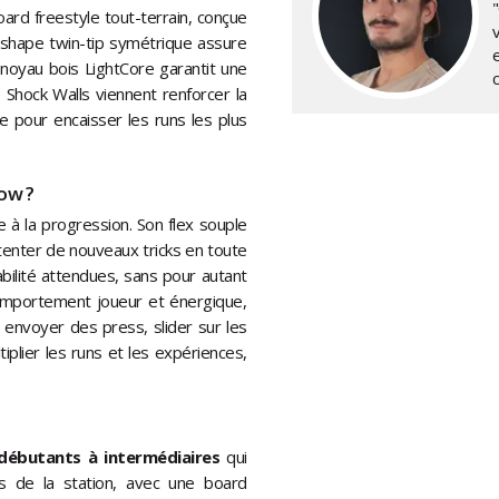
ard freestyle tout-terrain, conçue
v
n shape twin-tip symétrique assure
noyau bois LightCore garantit une
 Shock Walls viennent renforcer la
re pour encaisser les runs les plus
ow ?
e à la progression. Son flex souple
tenter de nouveaux tricks en toute
abilité attendues, sans pour autant
 comportement joueur et énergique,
, envoyer des press, slider sur les
tiplier les runs et les expériences,
ébutants à intermédiaires
qui
ns de la station, avec une board