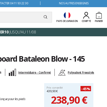
ACTER 04 11 93 22 30
NOS AUTRES ENSEIGNES
PAYS DE LIVRAISON
COMPTE
PANIER
ER10
JUSQU'AU 11/08
oard Bataleon Blow - 145
26
Intermédiaire - Confirmé
Polyvalent Freestyle
Prix conseillé
-45%
439,90 €
238,90 €
 Conçue pour les pieds