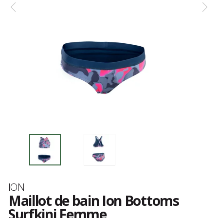
Marque
ION
Maillot de bain Ion Bottoms
Surfkini Femme