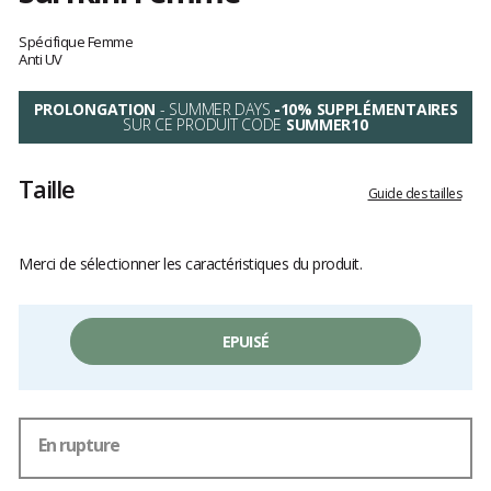
Les
avis
Spécifique Femme
clients
Anti UV
PROLONGATION
- SUMMER DAYS
-10% SUPPLÉMENTAIRES
SUR CE PRODUIT CODE
SUMMER10
Taille
Guide des tailles
Merci de sélectionner les caractéristiques du produit.
EPUISÉ
En rupture