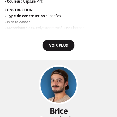
- Couleur :
Capsule Pink
CONSTRUCTION :
-
Type de construction :
Spanflex
- Waste2Wear
- Materiaux :
79% Polyester recyclé 21% Elasthan
VOIR PLUS
Brice