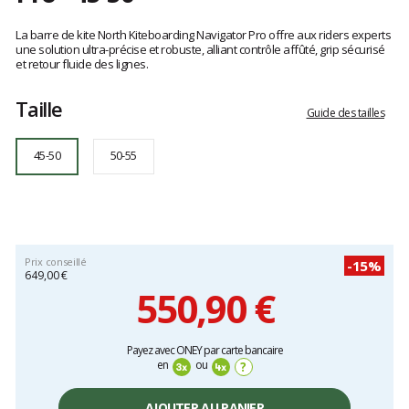
Référence
85001.240021
Les
45-
avis
La barre de kite North Kiteboarding Navigator Pro offre aux riders experts
50
clients
une solution ultra-précise et robuste, alliant contrôle affûté, grip sécurisé
et retour fluide des lignes.
Taille
Guide des tailles
45-50
50-55
Prix conseillé
-15%
649,00 €
550,90 €
Prix
Payez avec ONEY par carte bancaire
unitaire,
en
ou
?
hors
frais
AJOUTER AU PANIER