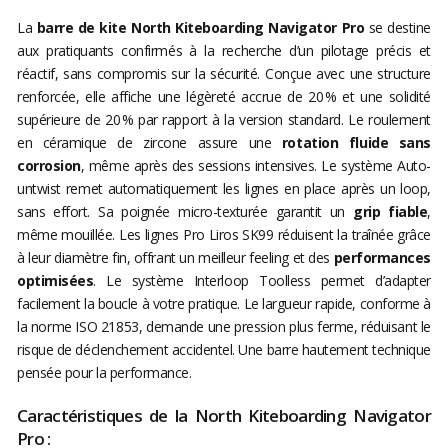
La
barre de kite North Kiteboarding Navigator Pro
se destine
aux pratiquants confirmés à la recherche d’un pilotage précis et
réactif, sans compromis sur la sécurité. Conçue avec une structure
renforcée, elle affiche une légèreté accrue de 20 % et une solidité
supérieure de 20 % par rapport à la version standard. Le roulement
en céramique de zircone assure une
rotation fluide sans
corrosion
, même après des sessions intensives. Le système Auto-
untwist remet automatiquement les lignes en place après un loop,
sans effort. Sa poignée micro-texturée garantit un
grip fiable
,
même mouillée. Les lignes Pro Liros SK99 réduisent la traînée grâce
à leur diamètre fin, offrant un meilleur feeling et des
performances
optimisées
. Le système Interloop Toolless permet d’adapter
facilement la boucle à votre pratique. Le largueur rapide, conforme à
la norme ISO 21853, demande une pression plus ferme, réduisant le
risque de déclenchement accidentel. Une barre hautement technique
pensée pour la performance.
Caractéristiques de la North Kiteboarding Navigator
Pro :