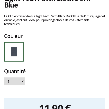
Blue
Les
avis
Le kit d'entretien textile Light Tech Patch Black Dark Blue de Picture, léger et
clients
durable, est l'outil idéal pour prolonger la vie de vos vêtements
techniques.
Couleur
Quantité
11,90 €