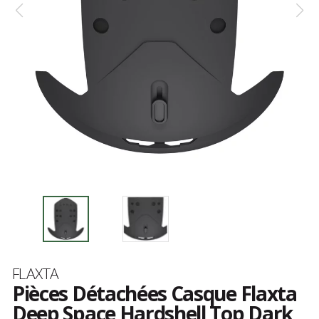
Marque
FLAXTA
Pièces Détachées Casque Flaxta
Deep Space Hardshell Top Dark