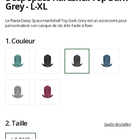
Grey - L-XL
Référence
79027-
Les
7012
avis
Le Flaxta Deep Space Hardshell Top Dark Grey est un accessoire pour
L-
clients
personnaliser son casque de ski, très facile à fixer.
XL
1.
Couleur
2.
Taille
Guide des tailles
L-XL (59-62)