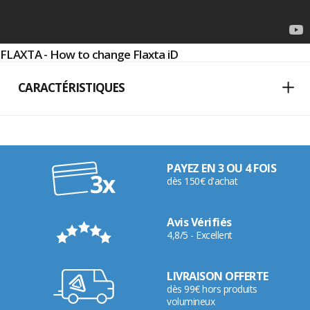
FLAXTA - How to change Flaxta iD
CARACTÉRISTIQUES
PAYEZ EN 3 OU 4 FOIS
dès 150€ d'achat
Avis Vérifiés
4,8/5 - Excellent
LIVRAISON OFFERTE
dès 99€ hors produits
volumineux