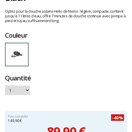
Les
avis
Optez pour la douche solaire Helio de Nemo : légère, compacte, contient
clients
jusqu'à 11 litres d'eau, offre 7 minutes de douche continue avec pompe à
pied et tuyau suffisamment long.
Couleur
Quantité
Prix conseillé
-40%
149,90 €
89,90 €