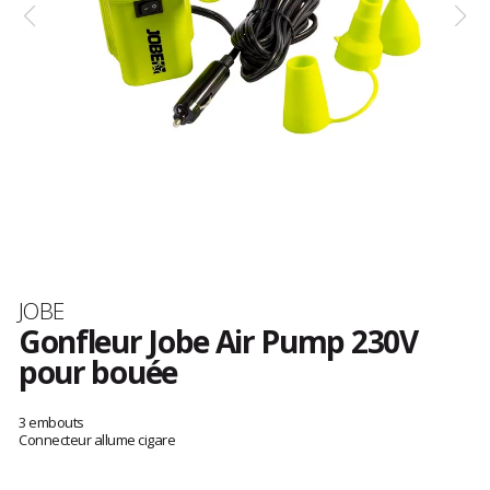
Marque
JOBE
Gonfleur Jobe Air Pump 230V
pour bouée
Les
avis
3 embouts
clients
Connecteur allume cigare