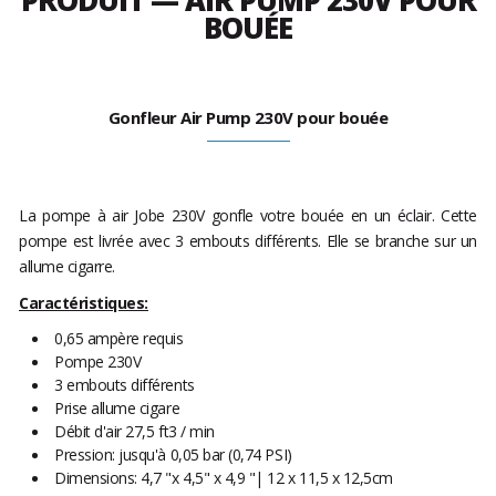
PRODUIT — AIR PUMP 230V POUR
BOUÉE
Gonfleur Air Pump 230V pour bouée
La pompe à air Jobe 230V gonfle votre bouée en un éclair. Cette
pompe est livrée avec 3 embouts différents. Elle se branche sur un
allume cigarre.
Caractéristiques:
0,65 ampère requis
Pompe 230V
3 embouts différents
Prise allume cigare
Débit d'air 27,5 ft3 / min
Pression: jusqu'à 0,05 bar (0,74 PSI)
Dimensions: 4,7 "x 4,5" x 4,9 "| 12 x 11,5 x 12,5cm