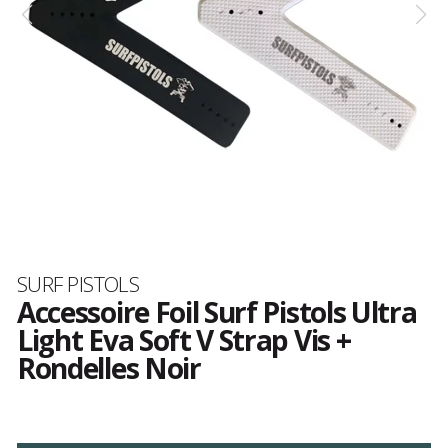
Marque
SURF PISTOLS
Accessoire Foil Surf Pistols Ultra
Light Eva Soft V Strap Vis +
Rondelles Noir
Les
avis
clients