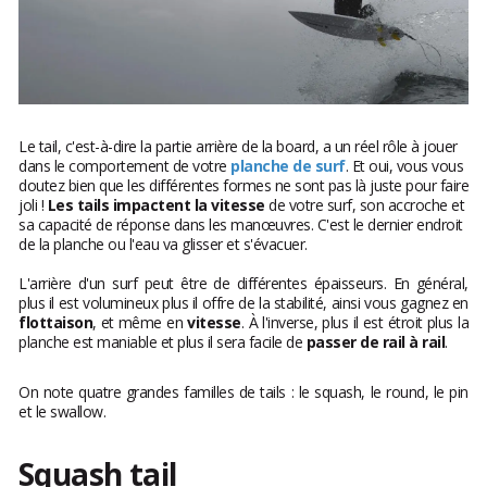
Le tail, c'est-à-dire la partie arrière de la board, a un réel rôle à jouer
dans le comportement de votre
planche de surf
. Et oui, vous vous
doutez bien que les différentes formes ne sont pas là juste pour faire
joli !
Les tails impactent la vitesse
de votre surf, son accroche et
sa capacité de réponse dans les manœuvres. C'est le dernier endroit
de la planche ou l'eau va glisser et s'évacuer.
L'arrière d'un surf peut être de différentes épaisseurs. En général,
plus il est volumineux plus il offre de la stabilité, ainsi vous gagnez en
flottaison
,
et même en
vitesse
. À l'inverse, plus il est étroit plus la
planche est maniable et plus il sera facile de
passer de rail à rail
.
On note quatre grandes familles de tails : le squash, le round, le pin
et le swallow.
Squash tail