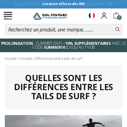
Livraison offerte dès 99€
Toggle
0
navigation
Menu
PROLONGATION
- SUMMER DAYS
-10% SUPPLÉMENTAIRES
AVEC LE
CODE
SUMMER10
JUSQU'AU 11/08
Accueil
/
Conseils
/
Differences entre tails de surf
QUELLES SONT LES
DIFFÉRENCES ENTRE LES
TAILS DE SURF ?