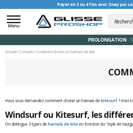
Payez en 3 ou 4 fois avec Oney par ca
Livraison offerte dè
Toggle
navigation
Menu
PROLONGATION
- 
Accueil
/
Conseils
/
Comment choisir un harnais de kite
COMM
Vous vous demandez comment choisir un harnais de
kitesurf
? Voici t
Windsurf ou Kitesurf, les différe
On distingue 3 types de
harnais de kite
en fonction du "style de naviga