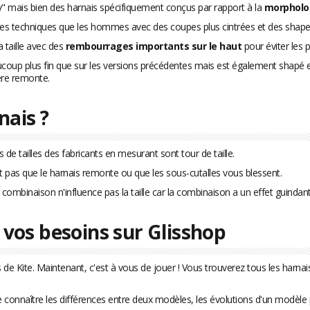
" mais bien des harnais spécifiquement conçus par rapport à la
morpholo
iques techniques que les hommes avec des coupes plus cintrées et des shapes
a taille avec des
rembourrages importants sur le haut
pour éviter les 
ucoup plus fin que sur les versions précédentes mais est également shapé
ère remonte.
nais ?
tes de tailles des fabricants en mesurant sont tour de taille.
faut pas que le harnais remonte ou que les sous-cutalles vous blessent.
 combinaison n'influence pas la taille car la combinaison a un effet guindant 
 vos besoins sur Glisshop
 de Kite. Maintenant, c'est à vous de jouer ! Vous trouverez tous les harn
onnaître les différences entre deux modèles, les évolutions d'un modèle pa