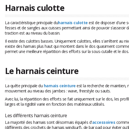
Harnais culotte
La caractéristique principale du
harnais culotte
est de disposer d'une s
fesses et de sangles aux cuisses permettant ainsi de pouvoir s’asseoir d
traction est au niveau du bassin.
Il existe des culottes basses. Uniquement culottes, elles s'arrêtent au nive
existe des harnais plus haut qui montent dans le dos quasiment comme 
permet une meilleure répartition des efforts sur la sous-cutalle et le dos.
Le harnais ceinture
La quête principale du
harnais ceinture
est la recherche de maintien, 
mouvement au niveau des jambes : wave, freestyle ou sauts.
Avec lui, la répartition des efforts se fait uniquement sur le dos, les pro
larges et la rigidité varie en fonction des matériaux utilisés.
Les différents harnais ceinture
La majorité des harnais sont désormais équipés d'
accessoires
comme d
(différents des crochets de harnais windsurf), de bar pad pour éviter qu'il