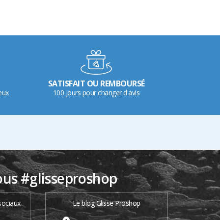
SATISFAIT OU REMBOURSÉ
eux
100 jours pour changer d'avis
ous #glisseproshop
sociaux
Le blog Glisse Proshop