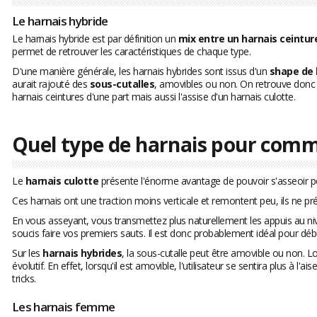
Le harnais hybride
Le harnais hybride est par définition un
mix entre un harnais ceintur
permet de retrouver les caractéristiques de chaque type.
D'une manière générale, les harnais hybrides sont issus d'un
shape de 
aurait rajouté des
sous-cutalles
, amovibles ou non. On retrouve donc 
harnais ceintures d'une part mais aussi l'assise d'un harnais culotte.
Quel type de harnais pour com
Le
harnais culotte
présente l'énorme avantage de pouvoir s'asseoir po
Ces harnais ont une traction moins verticale et remontent peu, ils ne 
En vous asseyant, vous transmettez plus naturellement les appuis au nivea
soucis faire vos premiers sauts. Il est donc probablement idéal pour déb
Sur les
harnais hybrides
, la sous-cutalle peut être amovible ou non. Lo
évolutif. En effet, lorsqu'il est amovible, l'utilisateur se sentira plus à l
tricks.
Les harnais femme