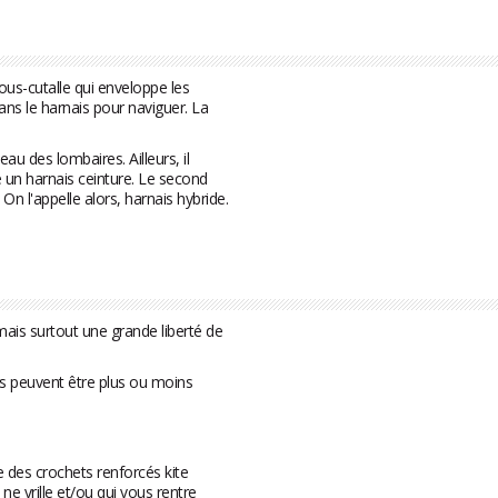
ous-cutalle qui enveloppe les
ans le harnais pour naviguer. La
au des lombaires. Ailleurs, il
un harnais ceinture. Le second
 On l'appelle alors, harnais hybride.
mais surtout une grande liberté de
fils peuvent être plus ou moins
es crochets renforcés kite
 ne vrille et/ou qui vous rentre