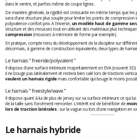
dans le ventre, et parfois même de coupe lignes.
De manière générale, la rigidité est croissante en même temps que les 
sera d'une structure plus souple pour limiter les points de compression
polyvalence-confort-prix. A l'inverse,
un modèle haut de gamme sera 
structure et des mousses tout en utilisant des matériaux plus techniqu
compression
(mousses à mémoire de forme par exemple).
En pratique, compte tenu du développement de la discipline sur différen
désormais, à gamme de construction équivalente, deux types de harnais
Le harnais " freeride/polyvalent "
Il dispose d'une surface intérieure majoritairement en EVA (souvent 3D)
il ne bouge pas latéralement et restera bien calé lors de tractions vertica
veulent un harnais rigide
mais confortable qui bouge le moins possib
Le harnais " freestyle/wave "
Il dispose quant à lui de plus de jersey sur sa surface intérieure ce qui l
de la taille sans forcément remonter. L'intérêt est de bénéficier de
moin
lors de traction latérales
: sur la vague ou lors d'une navigation en sw
Le harnais hybride