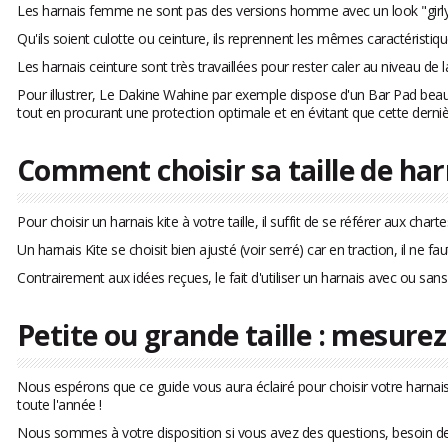
Les harnais femme ne sont pas des versions homme avec un look "girly
Qu'ils soient culotte ou ceinture, ils reprennent les mêmes caractérist
Les harnais ceinture sont très travaillées pour rester caler au niveau de l
Pour illustrer, Le Dakine Wahine par exemple dispose d'un Bar Pad bea
tout en procurant une protection optimale et en évitant que cette derni
Comment choisir sa taille de har
Pour choisir un harnais kite à votre taille, il suffit de se référer aux char
Un harnais Kite se choisit bien ajusté (voir serré) car en traction, il ne 
Contrairement aux idées reçues, le fait d'utiliser un harnais avec ou sans
Petite ou grande taille : mesurez
Nous espérons que ce guide vous aura éclairé pour choisir votre harnais
toute l'année !
Nous sommes à votre disposition si vous avez des questions, besoin de c