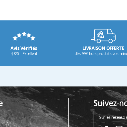
Avis Vérifiés
LIVRAISON OFFERTE
4,8/5 - Excellent
dès 99€ hors produits volumin
e
Suivez-n
…
Sur les réseaux 