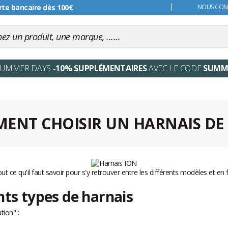
rte bancaire dès 100€
s 99€
NOUS CONT
SUMMER DAYS
-10% SUPPLÉMENTAIRES
AVEC LE CODE
SUMM
ENT CHOISIR UN HARNAIS DE K
out ce qu'il faut savoir pour s'y retrouver entre les différents modèles et en 
nts types de harnais
tion" :