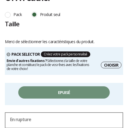
Les
avis
Pack
Produit seul
clients
Taille
Merci de sélectionner les caractéristiques du produit.
PACK SELECTOR
Créez votre pack personnalisé
Envie d’autres fixations ?
Sélectionnez la taille de votre
CHOISIR
planche et constituez le pack de vos rêves avec les fixations
de votre choix !
EPUISÉ
En rupture