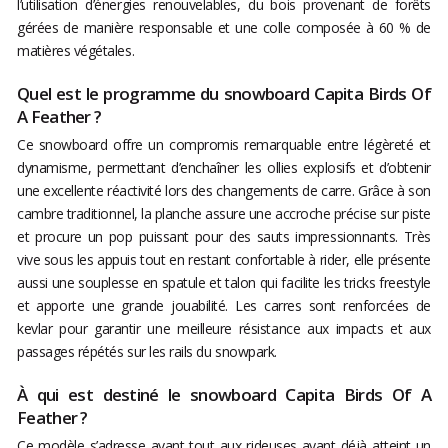
l’utilisation d’énergies renouvelables, du bois provenant de forêts
gérées de manière responsable et une colle composée à 60 % de
matières végétales.
Quel est le programme du snowboard Capita Birds Of
A Feather ?
Ce snowboard offre un compromis remarquable entre légèreté et
dynamisme, permettant d’enchaîner les ollies explosifs et d’obtenir
une excellente réactivité lors des changements de carre. Grâce à son
cambre traditionnel, la planche assure une accroche précise sur piste
et procure un pop puissant pour des sauts impressionnants. Très
vive sous les appuis tout en restant confortable à rider, elle présente
aussi une souplesse en spatule et talon qui facilite les tricks freestyle
et apporte une grande jouabilité. Les carres sont renforcées de
kevlar pour garantir une meilleure résistance aux impacts et aux
passages répétés sur les rails du snowpark.
À qui est destiné le snowboard Capita Birds Of A
Feather ?
Ce modèle s’adresse avant tout aux rideuses ayant déjà atteint un