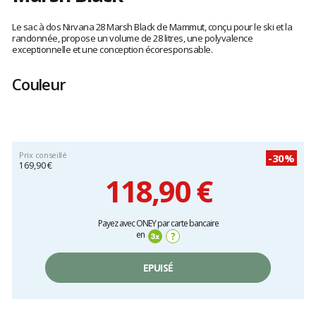
Les
avis
Le sac à dos Nirvana 28 Marsh Black de Mammut, conçu pour le ski et la
clients
randonnée, propose un volume de 28 litres, une polyvalence
exceptionnelle et une conception écoresponsable.
Couleur
Prix conseillé
-30%
169,90 €
118,90 €
Prix
Payez avec ONEY par carte bancaire
unitaire,
en
?
hors
frais
EPUISÉ