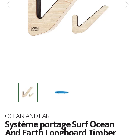
Marque
OCEAN AND EARTH
Système portage Surf Ocean
And Earth Longboard Timber