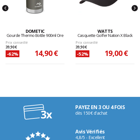
DOMETIC
WATTS
Gourde Thermo Bottle 900ml Ore
Casquette Golfer Nation X Black
Prix conseillé
Prix conseillé
39,90 €
39,90 €
14,90 €
19,00 €
-62%
-52%
PAYEZ EN 3 OU 4 FOIS
dès 150€ d'achat
Avis Vérifiés
4,8/5 - Excellent