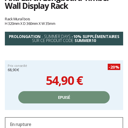
Wall Display Rack
Les
avis
Rack Mural bois
clients
H 320mm X D 360mm X W 35mm
PROLONGATION
- SUMMER DAYS
-10% SUPPLÉMENTAIRES
SUR CE PRODUIT CODE
SUMMER10
Prix conseillé
-20%
68,90 €
54,90 €
Prix
unitaire,
EPUISÉ
hors
frais
En rupture