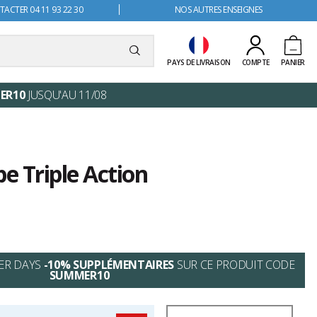
ACTER 04 11 93 22 30
NOS AUTRES ENSEIGNES
PAYS DE LIVRAISON
COMPTE
PANIER
ER10
JUSQU'AU 11/08
e Triple Action
ER DAYS
-10% SUPPLÉMENTAIRES
SUR CE PRODUIT CODE
SUMMER10