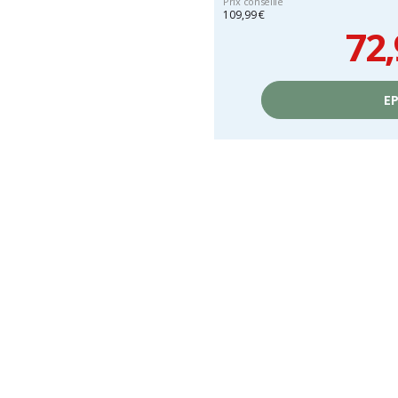
Prix conseillé
109,99 €
72,
Prix
unitaire,
EP
hors
frais