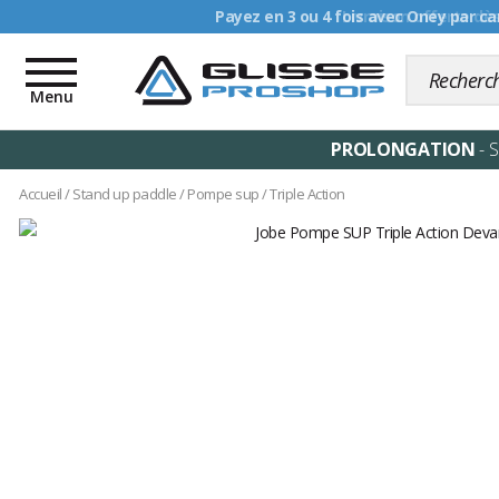
Livraison offerte dè
Toggle
navigation
Menu
PROLONGATION
- 
Accueil
/
Stand up paddle
/
Pompe sup
/
Triple Action