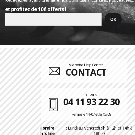
Recevez en avant-première nos bons plans, conseils, nouveautés
et profitez de 10€ offerts !
Via notre Help Center
CONTACT
Infoline
04 11 93 22 30
Fermé le 14/07 et le 15/08
Horaire
: Lundi au Vendredi 9h à 12h et 14h à
Infoline
18h00