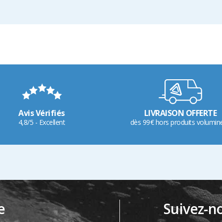
Avis Vérifiés
LIVRAISON OFFERTE
4,8/5 - Excellent
dès 99€ hors produits volumin
e
Suivez-n