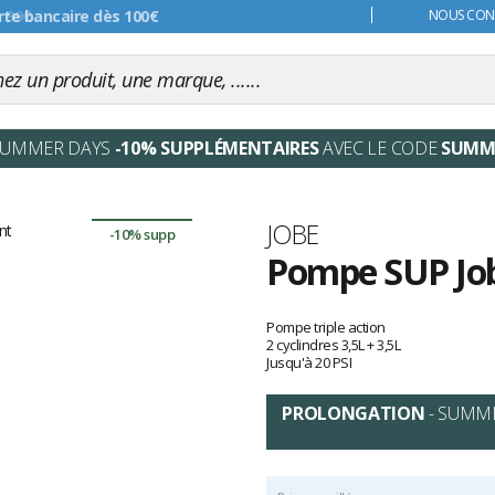
s 99€
NOUS CONT
SUMMER DAYS
-10% SUPPLÉMENTAIRES
AVEC LE CODE
SUMM
Marque
JOBE
-10% supp
Pompe SUP Job
Les
avis
Pompe triple action
clients
2 cyclindres 3,5L + 3,5L
Jusqu'à 20 PSI
PROLONGATION
- SUMM