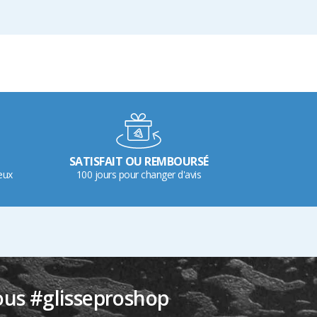
SATISFAIT OU REMBOURSÉ
eux
100 jours pour changer d'avis
ous #glisseproshop