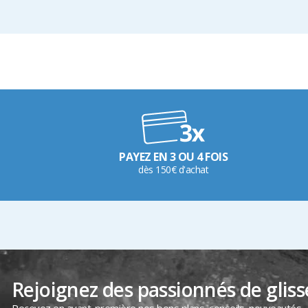
PAYEZ EN 3 OU 4 FOIS
dès 150€ d'achat
Rejoignez des passionnés de gliss