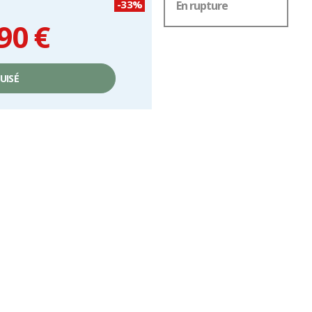
-33%
En rupture
90 €
UISÉ