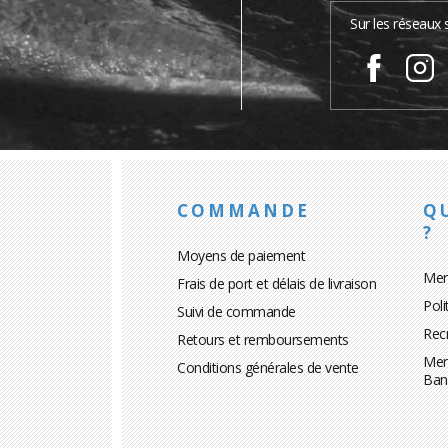
…
Sur les réseaux 
COMMANDE
Q
?
Moyens de paiement
Men
Frais de port et délais de livraison
Poli
Suivi de commande
Rec
Retours et remboursements
Men
Conditions générales de vente
Ban