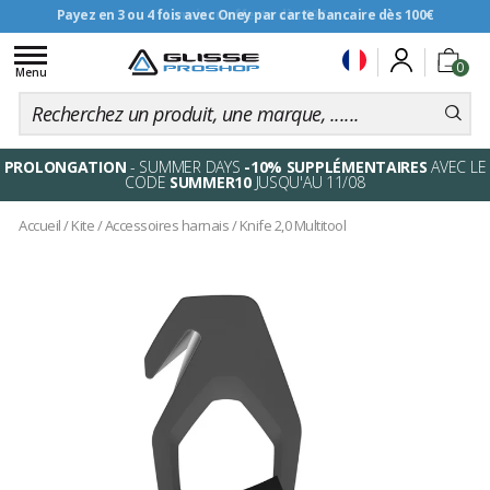
Payez en 3 ou 4 fois avec Oney par carte bancaire dès 100€
Livraison offerte dès 99€
Toggle
0
navigation
Menu
PROLONGATION
- SUMMER DAYS
-10% SUPPLÉMENTAIRES
AVEC LE
CODE
SUMMER10
JUSQU'AU 11/08
Accueil
/
Kite
/
Accessoires harnais
/
Knife 2,0 Multitool