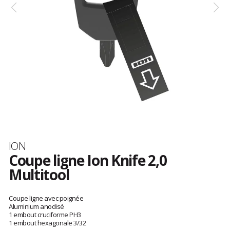
Marque
ION
Coupe ligne Ion Knife 2,0
Multitool
Les
avis
Coupe ligne avec poignée
clients
Aluminium anodisé
1 embout cruciforme PH3
1 embout hexagonale 3/32